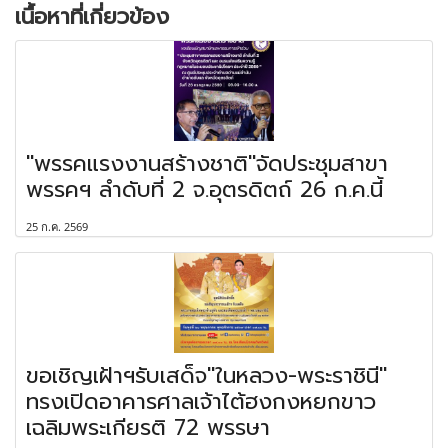
เนื้อหาที่เกี่ยวข้อง
"พรรคแรงงานสร้างชาติ"จัดประชุมสาขา
พรรคฯ ลำดับที่ 2 จ.อุตรดิตถ์ 26 ก.ค.นี้
25 ก.ค. 2569
ขอเชิญเฝ้าฯรับเสด็จ"ในหลวง-พระราชินี"
ทรงเปิดอาคารศาลเจ้าไต้ฮงกงหยกขาว
เฉลิมพระเกียรติ 72 พรรษา