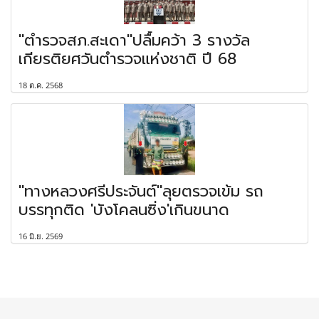
"ตำรวจสภ.สะเดา"ปลื้มคว้า 3 รางวัล
เกียรติยศวันตำรวจแห่งชาติ ปี 68
18 ต.ค. 2568
"ทางหลวงศรีประจันต์"ลุยตรวจเข้ม รถ
บรรทุกติด 'บังโคลนซิ่ง'เกินขนาด
16 มิ.ย. 2569