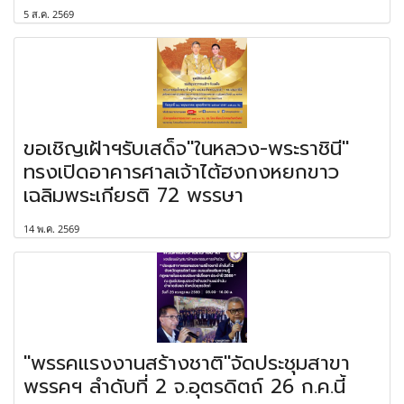
5 ส.ค. 2569
ขอเชิญเฝ้าฯรับเสด็จ"ในหลวง-พระราชินี"
ทรงเปิดอาคารศาลเจ้าไต้ฮงกงหยกขาว
เฉลิมพระเกียรติ 72 พรรษา
14 พ.ค. 2569
"พรรคแรงงานสร้างชาติ"จัดประชุมสาขา
พรรคฯ ลำดับที่ 2 จ.อุตรดิตถ์ 26 ก.ค.นี้