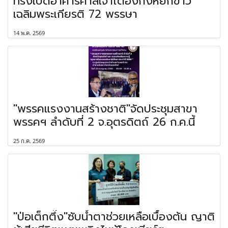
ทรงเปิดอาคารศาลเจ้าไต้ฮงกงหยกขาว
เฉลิมพระเกียรติ 72 พรรษา
14 พ.ค. 2569
"พรรคแรงงานสร้างชาติ"จัดประชุมสาขา
พรรคฯ ลำดับที่ 2 จ.อุตรดิตถ์ 26 ก.ค.นี้
25 ก.ค. 2569
"ป่อเต็กตึ๊ง"ซับน้ำตาช่วยเหลือเบื้องต้น ญาติ