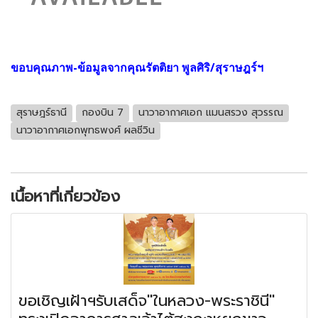
ขอบคุณภาพ-ข้อมูลจากคุณรัตติยา พูลศิริ/สุราษฎร์ฯ
สุราษฎร์ธานี
กองบิน 7
นาวาอากาศเอก แมนสรวง สุวรรณ
นาวาอากาศเอกพุทธพงศ์ ผลชีวิน
เนื้อหาที่เกี่ยวข้อง
ขอเชิญเฝ้าฯรับเสด็จ"ในหลวง-พระราชินี"