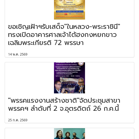
ขอเชิญเฝ้าฯรับเสด็จ"ในหลวง-พระราชินี"
ทรงเปิดอาคารศาลเจ้าไต้ฮงกงหยกขาว
เฉลิมพระเกียรติ 72 พรรษา
14 พ.ค. 2569
"พรรคแรงงานสร้างชาติ"จัดประชุมสาขา
พรรคฯ ลำดับที่ 2 จ.อุตรดิตถ์ 26 ก.ค.นี้
25 ก.ค. 2569