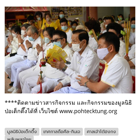
****ติดตามข่าวสารกิจกรรม และกิจกรรมของมูลนิธิ
ป่อเต็กตึ๊งได้ที่ เว็บไซต์ www.pohtecktung.org
มูลนิธิป่อเต็กตึ๊ง
เทศกาลถือศีล-กินเจ
ศาลเจ้าไต้ฮงกง
พลับพลาไชย