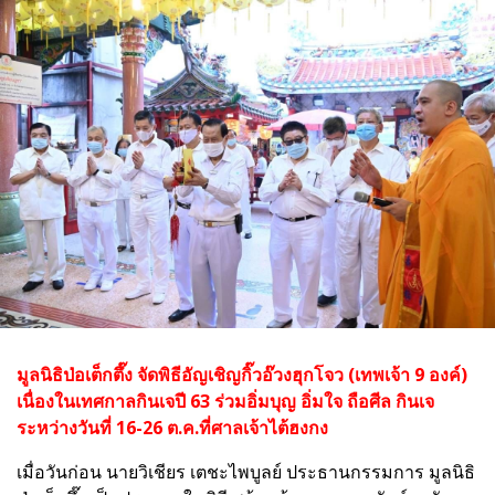
มูลนิธิป่อเต็กตึ๊ง จัดพิธีอัญเชิญกิ๊วอ๊วงฮุกโจว (เทพเจ้า 9 องค์)
เนื่องในเทศกาลกินเจปี 63
ร่วมอิ่มบุญ อิ่มใจ ถือศีล กินเจ
ระหว่างวันที่ 16-26 ต.ค.ที่
ศาลเจ้าไต้ฮงกง
เมื่อวันก่อน นายวิเชียร เตชะไพบูลย์ ประธานกรรมการ มูลนิธิ