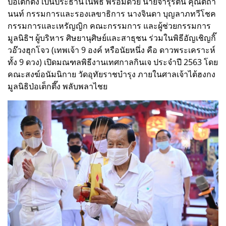
ป่อเต็กตึ๊ง เป็นประธานในพิธี พร้อมด้วย นายจารุรัตน์ คุณัตถา
นนท์ กรรมการและรองเลขาธิการ นางจินดา บุญลาภทวีโชค
กรรมการและเหรัญญิก คณะกรรมการ และผู้ช่วยกรรมการ
มูลนิธิฯ ผู้บริหาร ศิษยานุศิษย์และสาธุชน ร่วมในพิธีอัญเชิญกิ๊
วอ๊วงฮุกโจว (เทพเจ้า 9 องค์ หรือนัยหนึ่ง คือ ดาวพระเคราะห์
ทั้ง 9 ดวง) เปิดมณฑลพิธีงานเทศกาลกินเจ ประจำปี 2563 โดย
คณะสงฆ์อนัมนิกาย วัดอุทัยราชบำรุง ภายในศาลเจ้าไต้ฮงกง
มูลนิธิป่อเต็กตึ๊ง พลับพลาไชย