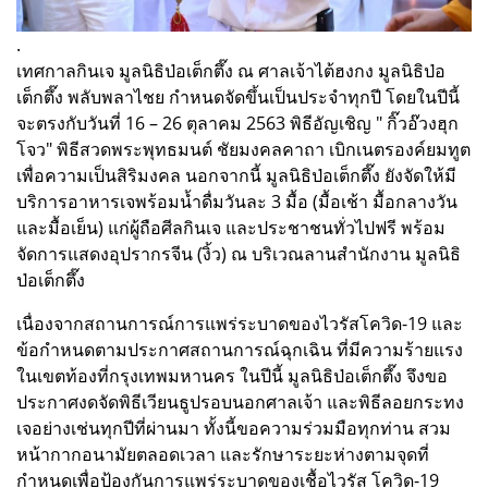
.
เทศกาลกินเจ มูลนิธิป่อเต็กตึ๊ง ณ ศาลเจ้าไต้ฮงกง มูลนิธิป่อ
เต็กตึ๊ง พลับพลาไชย กำหนดจัดขึ้นเป็นประจำทุกปี โดยในปีนี้
จะตรงกับวันที่ 16 – 26 ตุลาคม 2563 พิธีอัญเชิญ " กิ๊วอ๊วงฮุก
โจว" พิธีสวดพระพุทธมนต์ ชัยมงคลคาถา เบิกเนตรองค์ยมทูต
เพื่อความเป็นสิริมงคล นอกจากนี้ มูลนิธิป่อเต็กตึ๊ง ยังจัดให้มี
บริการอาหารเจพร้อมน้ำดื่มวันละ 3 มื้อ (มื้อเช้า มื้อกลางวัน
และมื้อเย็น) แก่ผู้ถือศีลกินเจ และประชาชนทั่วไปฟรี พร้อม
จัดการแสดงอุปรากรจีน (งิ้ว) ณ บริเวณลานสำนักงาน มูลนิธิ
ป่อเต็กตึ๊ง
เนื่องจากสถานการณ์การแพร่ระบาดของไวรัสโควิด-19 และ
ข้อกำหนดตามประกาศสถานการณ์ฉุกเฉิน ที่มีความร้ายแรง
ในเขตท้องที่กรุงเทพมหานคร ในปีนี้ มูลนิธิป่อเต็กตึ๊ง จึงขอ
ประกาศงดจัดพิธีเวียนธูปรอบนอกศาลเจ้า และพิธีลอยกระทง
เจอย่างเช่นทุกปีที่ผ่านมา
ทั้งนี้ขอความร่วมมือทุกท่าน สวม
หน้ากากอนามัยตลอดเวลา และรักษาระยะห่างตามจุดที่
กำหนดเพื่อป้องกันการแพร่ระบาดของเชื้อไวรัส โควิด-19