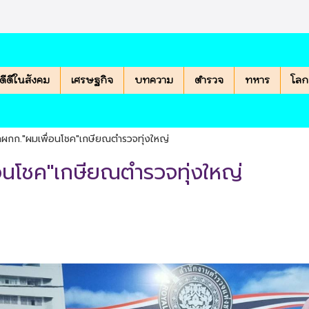
องดีดีในสังคม
เศรษฐกิจ
บทความ
ตำรวจ
ทหาร
โลก
กผกก."ผมเพื่อนโชค"เกษียณตำรวจทุ่งใหญ่
่อนโชค"เกษียณตำรวจทุ่งใหญ่
|