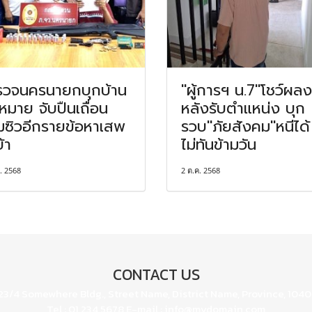
รวจนครนายกบุกบ้าน
"ผู้การฯ น.7"โชว์ผล
าหมาย จับปืนเถื่อน
หลังรับตำแหน่ง บุก
ซิวอีกรายข้อหาเสพ
รวบ"ภัยสังคม"หนีได้
้า
ไม่ทันข้ามวัน
. 2568
2 ต.ค. 2568
CONTACT US
23/4 Somewhere Bldg., Street Name, District Name, Province, 104
Tel : 01 234 5678 E-mail : info@mydomain.com