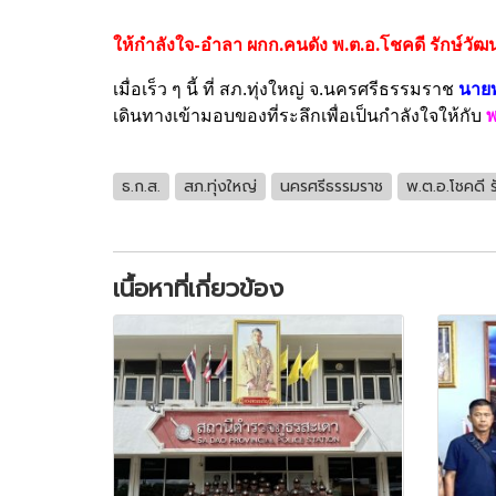
ให้กำลังใจ-อำลา ผกก.คนดัง พ.ต.อ.โชคดี รักษ์วัฒ
เมื่อเร็ว ๆ นี้ ที่ สภ.ทุ่งใหญ่ จ.นครศรีธรรมราช
นายท
เดินทางเข้ามอบของที่ระลึกเพื่อเป็นกำลังใจให้กับ
พ
ธ.ก.ส.
สภ.ทุ่งใหญ่
นครศรีธรรมราช
พ.ต.อ.โชคดี 
เนื้อหาที่เกี่ยวข้อง