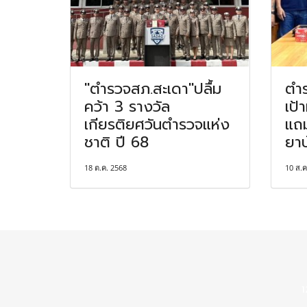
"ตำรวจสภ.สะเดา"ปลื้ม
ตำ
คว้า 3 รางวัล
เป้
เกียรติยศวันตำรวจแห่ง
แถม
ชาติ ปี 68
ยาบ
18 ต.ค. 2568
10 ส.ค
1