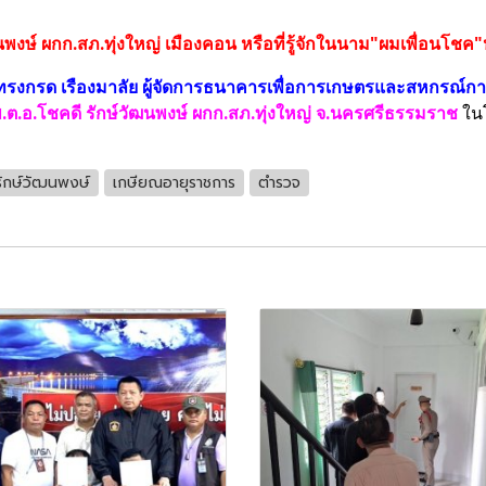
นพงษ์ ผกก.สภ.ทุ่งใหญ่ เมืองคอน หรือที่รู้จักในนาม"ผมเพื่อนโช
รงกรด เรืองมาลัย ผู้จัดการธนาคารเพื่อการเกษตรและสหกรณ์ก
.ต.อ.โชคดี รักษ์วัฒนพงษ์ ผกก.สภ.ทุ่งใหญ่ จ.นครศรีธรรมราช
ใน
รักษ์วัฒนพงษ์
เกษียณอายุราชการ
ตำรวจ