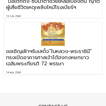
"ป่อเต็กตึ๊ง"ซับน้ำตาช่วยเหลือเบื้องต้น ญาติ
ผู้เสียชีวิตเหตุเพลิงไหม้โรงเบียร์ฯ
15 ก.ค. 2569
ขอเชิญเฝ้าฯรับเสด็จ"ในหลวง-พระราชินี"
ทรงเปิดอาคารศาลเจ้าไต้ฮงกงหยกขาว
เฉลิมพระเกียรติ 72 พรรษา
14 พ.ค. 2569