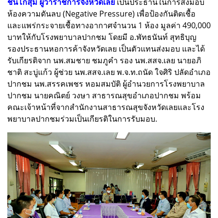
ชื่นโกสุม ผู้ว่าราชการจังหวัดเลย
เป็นประธานในการส่งมอบ
ห้องความดันลบ (Negative Pressure) เพื่อป้องกันติดเชื้อ
และแพร่กระจายเชื้อทางอากาศจำนวน 1 ห้อง มูลค่า 490,000
บาทให้กับโรงพยาบาลปากชม โดยมี อ.พัทธนันท์ สุทธิบุญ
รองประธานหอการค้าจังหวัดเลย เป็นตัวแทนส่งมอบ และได้
รับเกียรติจาก นพ.สมชาย ชมภูคำ รอง นพ.สสจ.เลย นายอภิ
ชาติ สะบู่แก้ว ผู้ช่วย นพ.สสจ.เลย พ.จ.ท.ถนัด ใจศิริ ปลัดอำเภอ
ปากชม นพ.สรรคเพชร หอมสมบัติ ผู้อำนวยการโรงพยาบาล
ปากชม นายคณิตย์ วงษา สาธารณสุขอำเภอปากชม พร้อม
คณะเจ้าหน้าที่จากสำนักงานสาธารณสุขจังหวัดเลยและโรง
พยาบาลปากชมร่วมเป็นเกียรติในการรับมอบ.