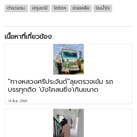
ตำรวจตม.
ปทุมธานี
โควิดฯ
ช่วยเหลือ
ปันน้ำใจ
เนื้อหาที่เกี่ยวข้อง
"ทางหลวงศรีประจันต์"ลุยตรวจเข้ม รถ
บรรทุกติด 'บังโคลนซิ่ง'เกินขนาด
16 มิ.ย. 2569