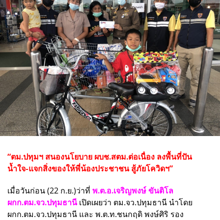
“ตม.ปทุมฯ สนองนโยบาย ผบช.สตม.ต่อเนื่อง ลงพื้นที่ปัน
น้ำใจ-แจกสิ่งของให้พี่น้องประชาชน สู้ภัยโควิดฯ”
เมื่อวันก่อน (22 ก.ย.)ว่าที่
พ.ต.อ.เจริญพงษ์ ขันติโล
ผกก.ตม.จว.ปทุมธานี
เปิดเผยว่า ตม.จว.ปทุมธานี นำโดย
ผกก.ตม.จว.ปทุมธานี และ พ.ต.ท.ชนกฤดิ พงษ์ศิริ รอง