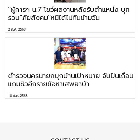
"ผู้การฯ น.7"โชว์ผลงานหลังรับตำแหน่ง บุก
รวบ"ภัยสังคม"หนีได้ไม่ทันข้ามวัน
2 ต.ค. 2568
ตำรวจนครนายกบุกบ้านเป้าหมาย จับปืนเถื่อน
แถมซิวอีกรายข้อหาเสพยาบ้า
10 ส.ค. 2568