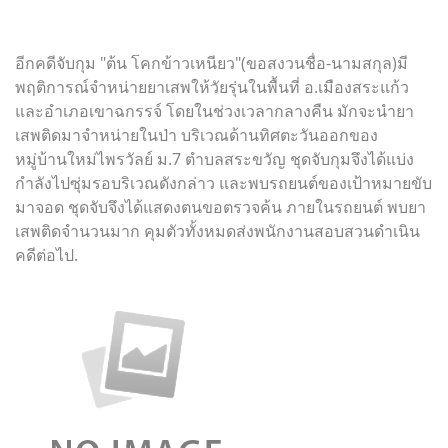
อีกคดีจับกุม
"ต้น โคกข้าวเหนียว"(ขอสงวนชื่อ-นามสกุล)มี
พฤติการณ์จำหน่ายยาเสพให้วัยรุ่นในพื้นที่ อ.เมืองสระแก้ว
และอำเภอเขาฉกรรจ์ โดยในช่วงเวลากลางคืน มักจะนำยา
เสพติดมาจำหน่ายในป่า บริเวณด้านทิศตะวันออกของ
หมู่บ้านใหม่ไพรวัลย์ ม.7 ตำบลสระขวัญ ชุดจับกุมจึงได้แบ่ง
กำลังไปซุ่มรอบริเวณดังกล่าว และพบรถยนต์ของเป้าหมายขับ
มาจอด ชุดจับจึงได้แสดงตนขอตรวจค้น ภายในรถยนต์ พบยา
เสพติดจำนวนมาก คุมตัวทั้งหมดส่งพนักงานสอบสวนดำเนิน
คดีต่อไป.