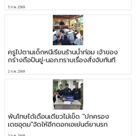
5 ก.พ. 2569
ครูไปตามเด็กหนีเรียนร้านน้ำท่อม เจ้าของ
กร่างถือปืนขู่-นอภ.ทราบเรื่องสั่งจับทันที
2 ก.พ. 2569
พ้นโทษได้เดือนเดียวไม่เข็ด "ปกครอง
เดชอุดม"จัดให้อีกดอกเอเย่นต์ยานรก
7 ม.ค. 2569