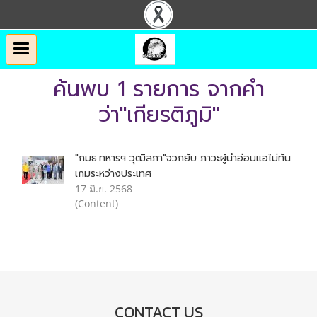
ค้นพบ 1 รายการ จากคำ
ว่า"เกียรติภูมิ"
"กมธ.ทหารฯ วุฒิสภา"จวกยับ ภาวะผู้นำอ่อนแอไม่ทัน
เกมระหว่างประเทศ
17 มิ.ย. 2568
(Content)
CONTACT US