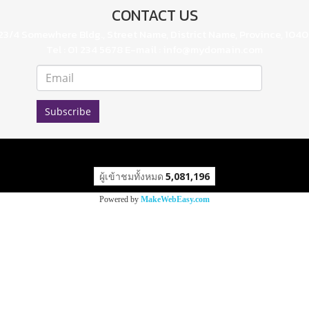
CONTACT US
23/4 Somewhere Bldg., Street Name, District Name, Province, 104
Tel : 01 234 5678 E-mail : info@mydomain.com
Subscribe
ผู้เข้าชมทั้งหมด
5,081,196
Powered by
MakeWebEasy.com