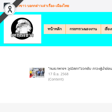
เหยียวขาว บอกกล่าวเล่าเรื่อง-เมืองไทย
หน้าหลัก
กระทรวงแรงงาน
เรื่
"กมธ.ทหารฯ วุฒิสภา"จวกยับ ภาวะผู้นำอ่อ
17 มิ.ย. 2568
(Content)