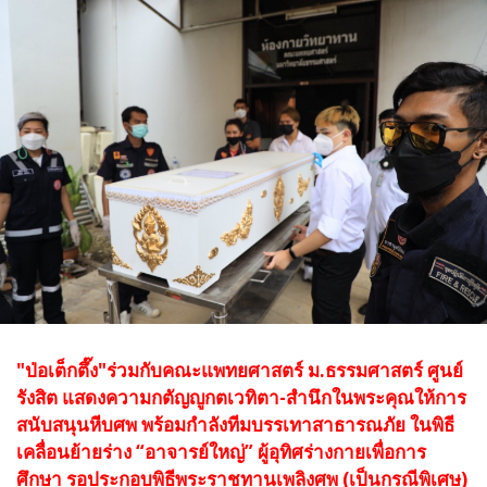
"ป่อเต็กตึ๊ง"ร่วมกับคณะแพทยศาสตร์ ม.ธรรมศาสตร์ ศูนย์
รังสิต แสดงความกตัญญูกตเวทิตา-สำนึกในพระคุณให้การ
สนับสนุนหีบศพ พร้อมกำลังทีมบรรเทาสาธารณภัย ในพิธี
เคลื่อนย้ายร่าง “อาจารย์ใหญ่” ผู้อุทิศร่างกายเพื่อการ
ศึกษา รอประกอบพิธีพระราชทานเพลิงศพ (เป็นกรณีพิเศษ)