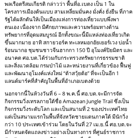
พลเรือตรีสมเกียรติ กล่าวว่า พื้นที่อ.เบตง เป็น 1 ใน
โครงการเมืองต้นแบบ สามเหลี่ยมมั่นคง มั่งคั่ง ยั่งยืน ที่ภาค
รัฐได้ผลักดันให้เป็นเมืองแห่งการท่องเที่ยวแบบพึ่งพา
ตนเอง เนื่องจาก มีศักยภาพและความพร้อมทางด้าน
ทรัพยากรที่อุดมสมบูรณ์ อีกทั้งขณะนี้มีแหล่งท่องเที่ยวเกิด
ขึ้นมากมาย อาทิ สกายวอร์ค ทะเลหมอกอัยเยอร์เวง บ่อน้ำ
ร้อนนากอ ชุมชนชาวจีนฮากกา 150 ปี อุโมงค์ปิยมิตร และ
อนาคต ศอ.บต.ได้ร่วมกับกระทรวงทรัพยากรธรรมชาติ
และสิ่งแวดล้อม กรมป่าไม้ และหน่วยงานที่เกี่ยวข้อง ฟื้นฟู
และพัฒนาอุโมงค์แห่งใหม่ “ต้าสวุ้ยต้อ” ที่จะเป็นอีก 1
แลนด์มาร์คที่สำคัญในพื้นที่อำเภอเบตงด้วย
นอกจากนี้ในห้วงวันที่ 6 – 8 พ.ค.นี้ ศอ.บต.จะมีการจัด
กิจกรรมวิ่งเทรลภายใต้ชื่อ Amazean Jungle Trail ซึ่งเป็น
กิจกรรมวิ่งระดับโลก และเป็นสนามที่ 2 ของประเทศไทย
แต่เป็นสนามแรกในพื้นที่จังหวัดชายแดนภาคใต้ มีนักวิ่ง
กว่า 10 ประเทศเข้าร่วม โดยในวันที่ 27 เม.ย.นี้ ศอ.บต.จะ
มีกำหนดจัดแถลงข่าวอย่างเป็นทางการ ที่ศูนย์ราชการ