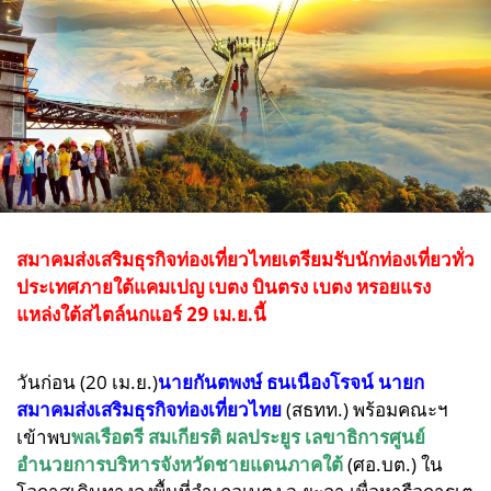
สมาคมส่งเสริมธุรกิจท่องเที่ยวไทยเตรียมรับนักท่องเที่ยวทั่ว
ประเทศภายใต้แคมเปญ เบตง บินตรง เบตง หรอยแรง
แหล่งใต้สไตล์นกแอร์ 29 เม.ย.นี้
วันก่อน (20 เม.ย.)
นายกันตพงษ์ ธนเนืองโรจน์ นายก
สมาคมส่งเสริมธุรกิจท่องเที่ยวไทย
(สธทท.) พร้อมคณะฯ
เข้าพบ
พลเรือตรี สมเกียรติ ผลประยูร เลขาธิการศูนย์
อำนวยการบริหารจังหวัดชายแดนภาคใต้
(ศอ.บต.) ใน