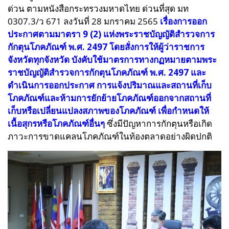
ด่วน ตามหนังสือกระทรวงมหาดไทย ด่วนที่สุด มท
0307.3/ว 671 ลงวันที่ 28 มกราคม 2565
เรื่องการออก
ประกาศตามมาตรา 9 (2) แห่งพระราชบัญญัติสำรวจการ
กักตุนโภคภัณฑ์ พ.ศ. 2497 โดยสั่งการให้ผู้ว่าราชการ
จังหวัดทุกจังหวัด บังคับใช้มาตรการทางกฏหมายตามพระ
ราชบัญญัติสำรวจการกักตุนโภคภัณฑ์ พ.ศ. 2497 และ
ดำเนินการออกประกาศ การแจ้งปริมาณและสถานที่เก็บ
โภคภัณฑ์และห้ามการยักย้ายโภคภัณฑ์ออกจากสถานที่
เก็บหรือเปลี่ยนแปลงสภาพของโภคภัณฑ์ เพื่อกำหนดให้
เนื้อสุกรหรือโภคภัณฑ์อื่นๆ
ซึ่งมีปัญหาการกักตุนหรือเกิด
ภาวะการขาดแคลนโภคภัณฑ์ในท้องตลาดอย่างผิดปกติ