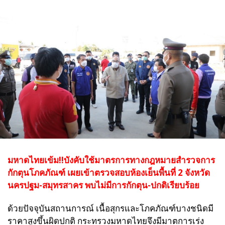
มหาดไทยเข้ม!!บังคับใช้มาตรการทางกฎหมายสำรวจการ
กักตุนโภคภัณฑ์ เผยเข้าตรวจสอบห้องเย็นพื้นที่ 2 จังหวัด
นครปฐม-สมุทรสาคร พบไม่มีการกักตุน-ปกติเรียบร้อย
ด้วยปัจจุบันสถานการณ์ เนื้อสุกรและโภคภัณฑ์บางชนิดมี
ราคาสูงขึ้นผิดปกติ กระทรวงมหาดไทยจึงมีมาตการเร่ง