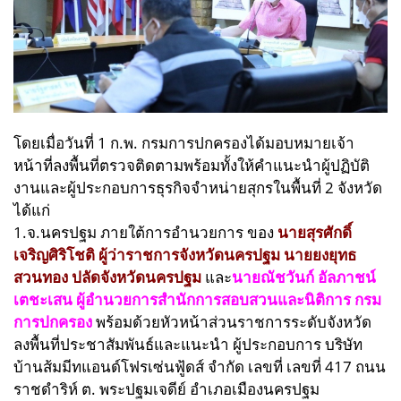
โดยเมื่อวันที่ 1 ก.พ. กรมการปกครองได้มอบหมายเจ้า
หน้าที่ลงพื้นที่ตรวจติดตามพร้อมทั้งให้คำแนะนำผู้ปฏิบัติ
งานและผู้ประกอบการธุรกิจจำหน่ายสุกรในพื้นที่ 2 จังหวัด
ได้แก่
1.จ.นครปฐม ภายใต้การอำนวยการ ของ
นายสุรศักดิ์
เจริญศิริโชติ ผู้ว่าราชการจังหวัดนครปฐม
นายยงยุทธ
สวนทอง ปลัดจังหวัดนครปฐม
และ
นายณัชวันก์ อัลภาชน์
เตชะเสน ผู้อำนวยการสำนักการสอบสวนและนิติการ กรม
การปกครอง
พร้อมด้วยหัวหน้าส่วนราชการระดับจังหวัด
ลงพื้นที่ประชาสัมพันธ์และแนะนำ ผู้ประกอบการ บริษัท
บ้านส้มมีทแอนด์โฟรเซ่นฟู้ดส์ จำกัด เลขที่ เลขที่ 417 ถนน
ราชดำริห์ ต. พระปฐมเจดีย์ อำเภอเมืองนครปฐม