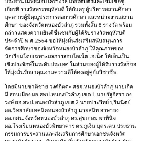
ประธานในพิธีมอบโล่รางวัล เกียรติบัตรและเข็มเชิดชู
เกียรติ รางวัลพระพฤหัสบดี ให้กับครู ผู้บริหารสถานศึกษา
บุคลากรผู้มีคุณูประการต่อการศึกษา และหน่วยงานสถาน
ศึกษา ของจังหวัดหนองบัวลำภู รวมทั้งสิ้น 8 รางวัล พร้อม
กล่าวแสดงความยินดีชื่นชมกับผู้ได้รับรางวัลพฤหัสบดี
ประจำปี พ.ศ.2564 ขอให้มุ่งมั่นส่งเสริมสนับสนุนการ
จัดการศึกษาของจังหวัดหนองบัวลำภู ให้คุณภาพของ
นักเรียนโดยเฉพาะผลการสอบโอเน็ต เอเน็ต ให้เห็นเป็น
เชิงประจักษ์ในระดับประเทศ ในส่วนของผู้ได้รับรางวัลก็ขอ
ให้มุ่งมั่นรักษาคุณงามความดีให้คงอยู่คู่กับวิชาชีพ
โดยมีนายชาติชาย วงศ์กิตตะ ศธจ.หนองบัวลำภู นายเกิด
มี สอนเมือง ผอ.สพป.หนองบัวลำภู เขต 1 นายรัฐอิสรา กง
วงษ์ ผอ.สพป.หนองบัวลำภู เขต 2 นายประวิทย์ บุรินนิตย์
ผอ.วิทยาลัยเทคนิคหนองบัวลำภู นายสนิท อาษาธง
ผอ.กศน.จังหวัดหนองบัวลำภู ดร.สุขเกษม พาพินิจ
ผอ.โรงเรียนหนองบัวพิทยาคาร ดร.ภูเงิน บุตรเคน ประธาน
กรรมการประสานและส่งเสริมการศึกษาเอกชนจังหวัด