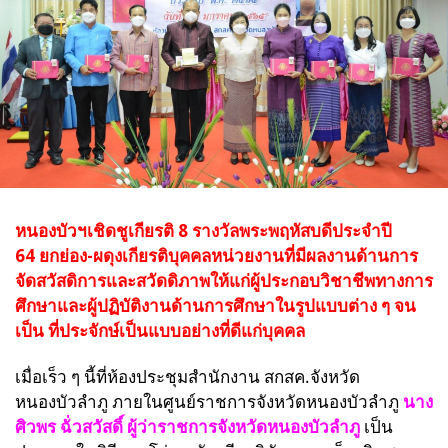
หนองบัวฯเชิดชูเกียรติ 8 รางวัลพระพฤหัสบดีประจำปี
64
ยกย่อง-ผดุงเกียรติบุคคลหน่วยงานที่มีผลงานด้านการ
จัดสวัสดิการและสวัดดิภาพให้แก่ผู้ประกอบวิชาชีพทางการ
ศึกษาและผู้ปฏิบัติงานด้านการศึกษาในรูปแบบต่าง ๆ จน
เป็น ที่ประจักษ์เป็นแบบอย่างที่ดีแก่บุคคล
เมื่อเร็ว ๆ นี้ที่ห้องประชุมสำนักงาน สกสค.จังหวัด
หนองบัวลำภู ภายในศูนย์ราชการจังหวัดหนองบัวลำภู
นาง
ศิวพร ฉั่วสวัสดิ์ ผู้ว่าราชการจังหวัดหนองบัวลำภู
เป็น