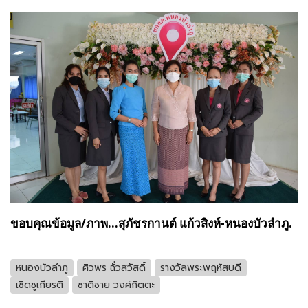
ขอบคุณข้อมูล/ภาพ...สุภัชรกานต์ แก้วสิงห์-หนองบัวลำภู.
หนองบัวลำภู
ศิวพร ฉั่วสวัสดิ์
รางวัลพระพฤหัสบดี
เชิดชูเกียรติ
ชาติชาย วงศ์กิตตะ