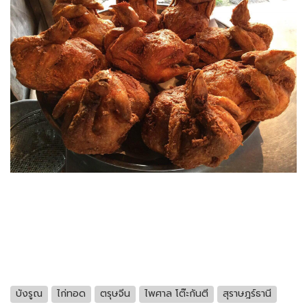
บังรูณ
ไก่ทอด
ตรุษจีน
ไพศาล โต๊ะกันตี
สุราษฎร์ธานี