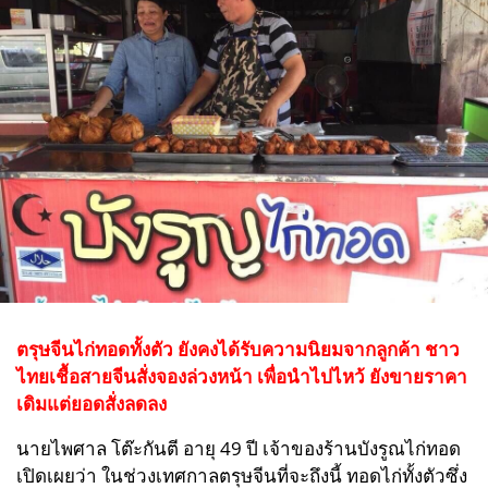
ตรุษจีนไก่ทอดทั้งตัว ยังคงได้รับความนิยมจากลูกค้า ชาว
ไทยเชื้อสายจีนสั่งจองล่วงหน้า เพื่อนำไปไหว้ ยังขายราคา
เดิมแต่ยอดสั่งลดลง
นายไพศาล โต๊ะกันตี อายุ 49 ปี เจ้าของร้านบังรูณไก่ทอด
เปิดเผยว่า ในช่วงเทศกาลตรุษจีนที่จะถึงนี้ ทอดไก่ทั้งตัวซึ่ง