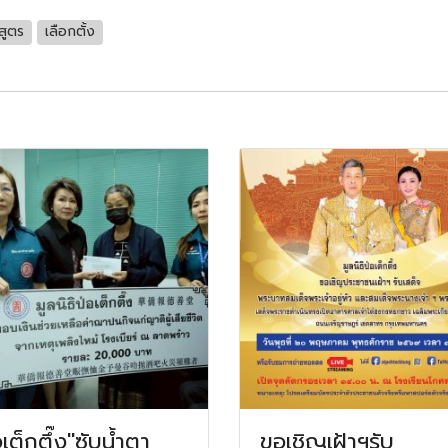
สูตร
เลือกตั้ง
อเต็กตึ๊ง"ซับน้ำตา
ขอเชิญเฝ้าฯรับ