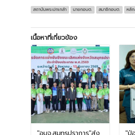
สถาบันพระปกเกล้า
นายกอบต.
สมาชิกอบต.
หลัก
เนื้อหาที่เกี่ยวข้อง
"อบจ.สมุทรปราการ"ส่ง
"ป่