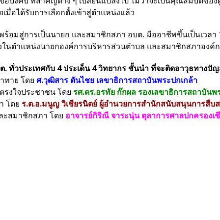
บังคับ ที่สำคัญต่าง ๆ เปลี่ยนแปลงไป ไม่ว่าจะเป็นคุณสมบัติของผู
่อได้รับการเลือกตั้งเข้าสู่ตำแหน่งแล้ว
้อมสู่การเป็นนายก และสมาชิกสภา อบต. มืออาชีพขึ้นเป็นเวลา 1 วั
กตั้งในตำแหน่งนายกองค์การบริหารส่วนตำบล และสมาชิกสภาองค์
อบต. ทั่วประเทศกับ 4 ประเด็น 4 วิทยากร ชั้นนำ ที่จะติดอาวุธทางป
้าทาย โดย
ศ.วุฒิสาร ตันไชย เลขาธิการสถาบันพระปกเกล้า
ให้ตรงใจประชาชน โดย
รศ.ดร.อรทัย ก๊กผล รองเลขาธิการสถาบันพ
ิกา โดย
ร.ต.อ.มนูญ วิเชียรนิตย์ ผู้อำนวยการสำนักสนับสนุนการส
และสมาชิกสภา โดย
อาจารย์กิริณี จาระนุ่น ตุลาการศาลปกครองเช