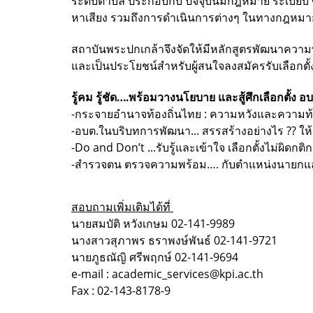
ระดับตำบล ประกอบกับ ปัจจุบันมีกฎหมาย ระเบียบ ข้อ
หาเสียง รวมถึงการดำเนินการต่างๆ ในทางกฎหมายเมื
สถาบันพระปกเกล้าจึงจัดให้มีหลักสูตรพัฒนาความพร
และเป็นประโยชน์สำหรับผู้สนใจลงสมัครรับเลือ
รู้คม รู้ชัด….พร้อมวางนโยบาย และสู้ศึกเลือกตั้ง 
-กระจายอำนาจท้องถิ่นไทย : ความหวังและความท
-อบต.ในบริบทการพัฒนา... สรรสร้างอย่างไร ?? 
-Do and Don’t ...รับรู้และเข้าใจ เลือกตั้งไม่ผิดกต
-สำรวจตน ตรวจความพร้อม…. กับตำแหน่งนายก
สอบถามเพิ่มเติมได้ที่
นายสมบัติ หวังเกษม 02-141-9989
นางสาวสุภาพร ธราพงษ์พันธ์ 02-141-9721
นายภูธณัญิ ศรีพฤกษ์ 02-141-9694
e-mail : academic_services@kpi.ac.th
Fax : 02-143-8178-9