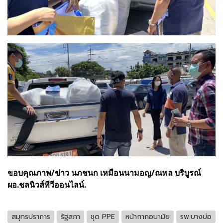
ขอบคุณภาพ/ข่าว นภชนก เหมือนนามอญ/ณพล บริบูรณ์
ผอ.ชลนิวส์ทีวีออนไลน์.
สมุทรปราการ
รัฐสภา
ชุด PPE
หน้ากากอนามัย
รพ.บางบ่อ