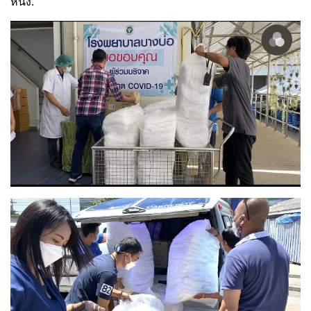
หนึ่ง.