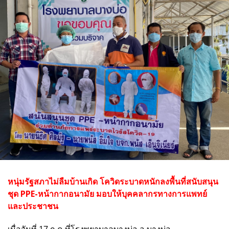
หนุ่มรัฐสภาไม่ลืมบ้านเกิด โควิดระบาดหนักลงพื้นที่สนับสนุน
ชุด PPE-หน้ากากอนามัย มอบให้บุคคลากรทางการแพทย์
และประชาชน