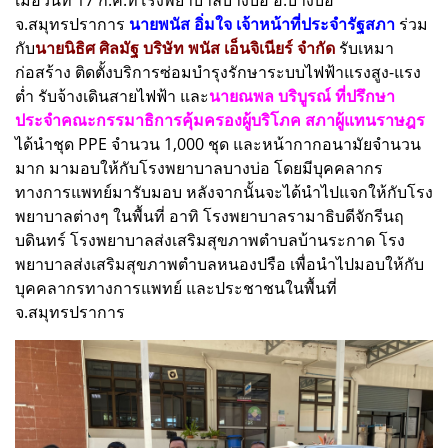
เมื่อวันที่ 17 ก.ค.ที่โรงพยาบาลบางบ่อ อ.บางบ่อ
จ.สมุทรปราการ
นายพนัส อิ่มใจ เจ้าหน้าที่ประจำรัฐสภา
ร่วม
กับ
นายนิธิศ ศิลมัฐ บริษัท พนัส เอ็นจิเนียร์ จำกัด
รับเหมา
ก่อสร้าง ติดตั้งบริการซ่อมบำรุงรักษาระบบไฟฟ้าแรงสูง-แรง
ต่ำ รับจ้างเดินสายไฟฟ้า และ
นายณพล บริบูรณ์ ที่ปรึกษา
ประจำคณะกรรมาธิการคุ้มครองผู้บริโภค สภาผู้แทนราษฎร
ได้นำชุด PPE จำนวน 1,000 ชุด และหน้ากากอนามัยจำนวน
มาก มามอบให้กับโรงพยาบาลบางบ่อ
โดยมีบุคคลากร
ทางการแพทย์มารับมอบ
หลังจากนั้นจะได้นำไปแจกให้กับโรง
พยาบาลต่างๆ ในพื้นที่ อาทิ โรงพยาบาลรามาธิบดีจักรีนฤ
บดินทร์ โรงพยาบาลส่งเสริมสุขภาพตำบลบ้านระกาด โรง
พยาบาลส่งเสริมสุขภาพตำบลหนองปรือ เพื่อนำไปมอบให้กับ
บุคคลากรทางการแพทย์ และประชาชนในพื้นที่
จ.สมุทรปราการ