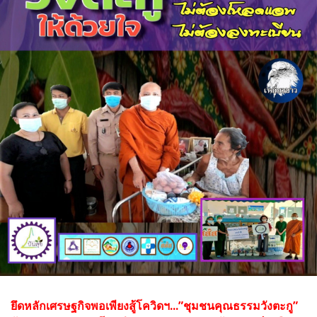
ยึดหลักเศรษฐกิจพอเพียงสู้โควิดฯ...”ชุมชนคุณธรรมวังตะกู”