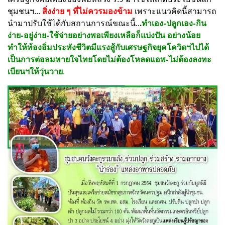
ชุมชนฯ...
สิ่งง่าย ๆ ที่ไม่ควรมองข้าม
เพราะแนวคิดนี้สามารถ
นำมาปรับใช้ได้กับสถานการณ์ขณะนี้..
.
ทำเอง-ปลูกเอง-กิน
ง่าย-อยู่ง่าย-ใช้จ่ายอย่างพอเพียงเหลือก็แบ่งปัน อย่างน้อย
ทำให้ท้องอิ่มประทังชีวิตมีแรงสู้กับเศรษฐกิจยุคโควิดฯไปได้
เป็นการต่อลมหายใจไทยโดยไม่ต้องโหลดแอพ-ไม่ต้องลงทะ
เบียนฯให้วุ่นวาย
.