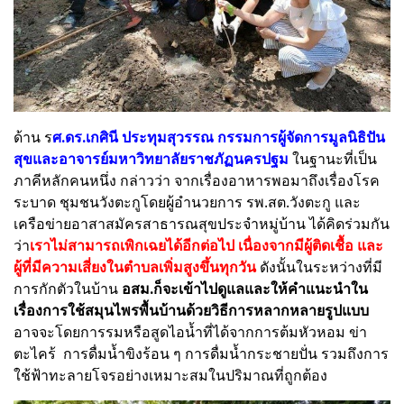
ด้าน ร
ศ.ดร.เกศินี ประทุมสุวรรณ กรรมการผู้จัดการมูลนิธิปัน
สุขและอาจารย์มหาวิทยาลัยราชภัฏนครปฐม
ในฐานะที่เป็น
ภาคีหลักคนหนึ่ง กล่าวว่า จากเรื่องอาหารพอมาถึงเรื่องโรค
ระบาด ชุมชนวังตะกูโดยผู้อำนวยการ รพ.สต.วังตะกู และ
เครือข่ายอาสาสมัครสาธารณสุขประจำหมู่บ้าน ได้คิดร่วมกัน
ว่า
เราไม่สามารถเพิกเฉยได้อีกต่อไป เนื่องจากมีผู้ติดเชื้อ และ
ผู้ที่มีความเสี่ยงในตำบลเพิ่มสูงขึ้นทุกวัน
ดังนั้นในระหว่างที่มี
การกักตัวในบ้าน
อสม.ก็จะเข้าไปดูแลและให้คำแนะนำใน
เรื่องการใช้สมุนไพรพื้นบ้านด้วยวิธีการหลากหลายรูปแบบ
อาจจะโดยการรมหรือสูดไอน้ำที่ได้จากการต้มหัวหอม ข่า
ตะไคร้ การดื่มน้ำขิงร้อน ๆ การดื่มน้ำกระชายปั่น รวมถึงการ
ใช้ฟ้าทะลายโจรอย่างเหมาะสมในปริมาณที่ถูกต้อง