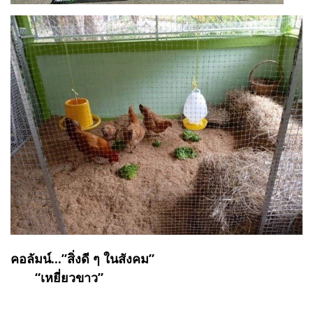
คอลัมน์...”สิ่งดี ๆ ในสังคม”
“เหยี่ยวขาว”