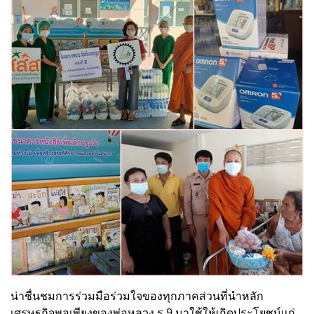
น่าชื่นชมการร่วมมือร่วมใจของทุกภาคส่วนที่นำหลัก
เศรษฐกิจพอเพียงของพ่อหลวง ร.9 มาใช้ให้เกิดประโยชน์แก่