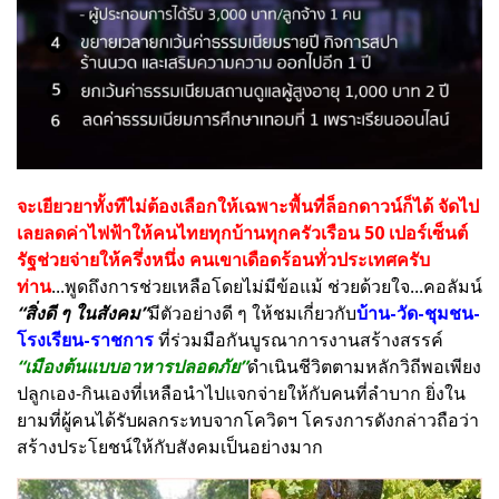
จะเยียวยาทั้งทีไม่ต้องเลือกให้เฉพาะพื้นที่ล็อกดาวน์ก็ได้ จัดไป
เลยลดค่าไฟฟ้าให้คนไทยทุกบ้านทุกครัวเรือน 50 เปอร์เซ็นต์
รัฐช่วยจ่ายให้ครึ่งหนึ่ง คนเขาเดือดร้อนทั่วประเทศครับ
ท่าน
...พูดถึงการช่วยเหลือโดยไม่มีข้อแม้ ช่วยด้วยใจ...คอลัมน์
“สิ่งดี ๆ ในสังคม”
มีตัวอย่างดี ๆ ให้ชมเกี่ยวกับ
บ้าน-วัด-ชุมชน-
โรงเรียน-ราชการ
ที่ร่วมมือกันบูรณาการงานสร้างสรรค์
“เมืองต้นแบบอาหารปลอดภัย”
ดำเนินชีวิตตามหลักวิถีพอเพียง
ปลูกเอง-กินเองที่เหลือนำไปแจกจ่ายให้กับคนที่ลำบาก ยิ่งใน
ยามที่ผู้คนได้รับผลกระทบจากโควิดฯ โครงการดังกล่าวถือว่า
สร้างประโยชน์ให้กับสังคมเป็นอย่างมาก