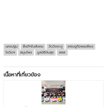
นครปฐม
สิ่งดีๆในสังคม
วัดวังตะกู
เศรษฐกิจพอเพียง
โควิดฯ
สมุนไพร
มูลนิธิปันสุข
สสส.
เนื้อหาที่เกี่ยวข้อง