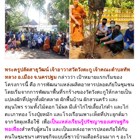
พระครูปลัดสาธุวัฒน์ เจ้าอาวาสวัดวังตะกู เจ้าคณะตำบลทัพ
หลวง อ.เมือง จ.นครปฐม
กล่าวว่า เป้าหมายแรกเริ่มของ
โครงการนี้ คือ การพัฒนาแหล่งผลิตอาหารปลอดภัยในชุมชน
โดยเริ่มจากการพัฒนาพื้นที่รกร้างของวัดวังตะกูให้กลายเป็น
แปลงผักที่ปลูกทั้งผักตลาด ผักพื้นบ้าน ผักสวนครัว และ
สมุนไพร รวมทั้งไม้ดอก ไม้ผล มีเล้าไก่ไข่เลี้ยงไก่ดำ และไก่
ตะเภาทอง โรงปุ๋ยหมัก และโรงเรือนเพาะเห็ดที่ประยุกต์มา
จากวัสดุเหลือใช้ เพื่อ
เป็นแหล่งเรียนรู้ปรัชญาของเศรษฐกิจ
พอเพียง
สำหรับผู้สนใจ และเป็นแหล่งอาหารปลอดภัยให้กับ
คนในชุมชนฯ เศรษฐกิจแบบนี้ชาวบ้านเดือดร้อนมาก ๆ อะไร