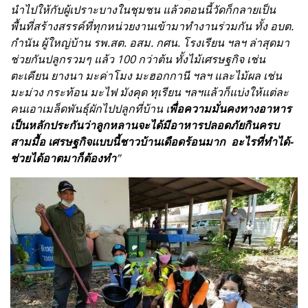
นำไปให้กับผู้เปราะบางในชุมชน แล้วตอนนี้วัดก็กลายเป็น
พื้นที่สร้างสรรค์ที่ทุกหน่วยงานเข้ามาทำงานร่วมกัน ทั้ง อบต.
กำนัน ผู้ใหญ่บ้าน รพ.สต. อสม. กศน. โรงเรียน ฯลฯ ล่าสุดมา
ช่วยกันปลูกรวมๆ แล้ว 100 กว่าต้น ทั้งไม้เศรษฐกิจ เช่น
ตะเคียน ยางนา มะค่าโมง มะฮอกกานี ฯลฯ และไม้ผล เช่น
มะม่วง กระท้อน มะไฟ มังคุด ทุเรียน ฯลฯแล้วก็แบ่งให้แต่ละ
คนเอาเมล็ดพันธุ์ผักไปปลูกที่บ้าน เ
พื่อความมั่นคงทางอาหาร
เป็นหลักประกันว่าลูกหลานจะได้มีอาหารปลอดภัยกินครบ
สามมื้อ เศรษฐกิจแบบนี้ชาวบ้านเดือดร้อนมาก อะไรที่ทำได้-
ช่วยได้อาตมาก็ต้องทำ
”