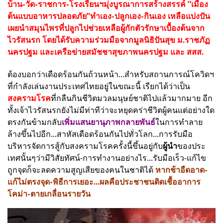
บ้าน-วัด-ราชการ-โรงเรียนฯมุ่งบูรณาการสร้างสรรค์ “เมือง
ต้นแบบอาหารปลอดภัย”ทำเอง-ปลูกเอง-กินเอง เหลือแบ่งปัน
เผยนำสมุนไพรที่ปลูกไปช่วยเหลือผู้กักตัวรักษาเบื้องต้นจาก
ไวรัสนรก โดยได้รับความร่วมมือจากมูลนิธิปันสุข ม.ราชภัฏ
นครปฐม และเครือข่ายสมัชชาสุขภาพนครปฐม และ สสส.
ต้องบอกว่าเดือดร้อนกันถ้วนหน้า...สำหรับสถานการณ์โควิดฯ
ที่กำลังเล่นงานประเทศไทยอยู่ในขณะนี้ เรียกได้ว่าเป็น
สงครามโรค
ที่กลืนกินชีวิตมวลมนุษย์ชาติไปแล้วมากมาย อีก
ทั้งเจ้าไวรัสนรกยังไม่มีท่าทีว่าจะหยุดคร่าชีวิตผู้คนแต่อย่างใด
ตรงกันข้ามกลับ
เพิ่มแสนยานุภาพกลายพันธ์
ในการทำลาย
ล้างขึ้นไปอีก...สาหัสเดือดร้อนกันไปทั่วโลก...การรับมือ
บริหารจัดการสู้กับสงครามโรคครั้งนี้ขึ้นอยู่กับ
ผู้นำ
ของประ
เทศนั้นๆว่ามีวิสัยทัศน์-การทำงานอย่างไร...รับมือเร็ว-แก้ไข
ถูกจุดก็จะลดความสูญเสียของคนในชาติได้
หากช้าอืดอาด-
แก้ไม่ตรงจุด-พิธีการเยอะ...ผลคือประชาชนติดเชื้ออาการ
โคม่า-ตายเกลื่อนรายวัน