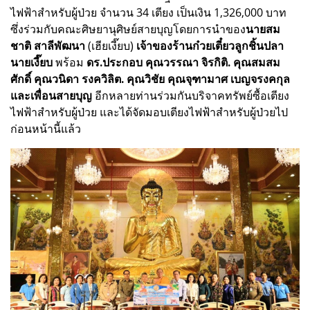
ไฟฟ้าสำหรับผู้ป่วย จำนวน 34 เตียง เป็นเงิน 1,326,000 บาท
ซึ่งร่วมกับคณะศิษยานุศิษย์สายบุญโดยการนำของ
นายสม
ชาติ สาลีพัฒนา
(เฮียเงี๊ยบ)
เจ้าของร้านก๋วยเตี๋ยวลูกชิ้นปลา
นายเงี๊ยบ
พร้อม
ดร.ประกอบ คุณวรรณา จิรกิติ. คุณสมสม
ศักดิ์ คุณวนิดา รงควิลิต. คุณวิชัย คุณจุฑามาศ เบญจรงคกุล
และเพื่อนสายบุญ
อีกหลายท่านร่วมกันบริจาคทรัพย์ซื้อเตียง
ไฟฟ้าสำหรับผู้ป่วย และได้จัดมอบเตียงไฟฟ้าสำหรับผู้ป่วยไป
ก่อนหน้านี้แล้ว