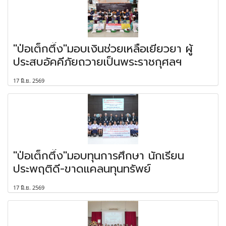
"ป่อเต็กตึ๊ง"มอบเงินช่วยเหลือเยียวยา ผู้
ประสบอัคคีภัยถวายเป็นพระราชกุศลฯ
17 มิ.ย. 2569
"ป่อเต็กตึ๊ง"มอบทุนการศึกษา นักเรียน
ประพฤติดี-ขาดแคลนทุนทรัพย์
17 มิ.ย. 2569