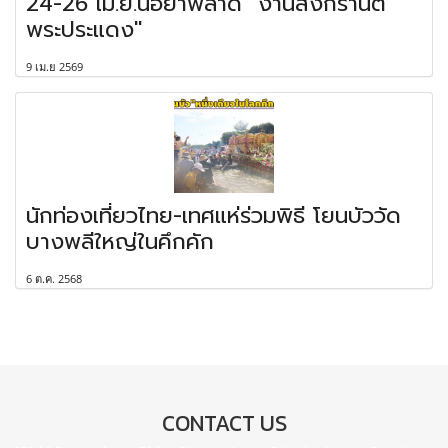
24-26 เม.ย.นี้อย่าพลาด "งานสงกรานต์
พระประแดง"
9 เม.ย 2569
นักท่องเที่ยวไทย-เทศแห่ร่วมพิธี โยนบัววัด
บางพลีใหญ่ในคึกคัก
6 ต.ค. 2568
CONTACT US