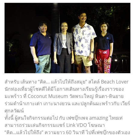
สำหรับ เส้นทาง “คิด... แล้วไปให้ถึงสมุย” สไตล์ Beach Lover
นักท่องเที่ยวผู้โชคดีได้มีโอกาสเดินทางเรียนรู้เรื่องราวของ
มะพร้าว ที่ Coconut Museum วัดพระใหญ่ หินตา-หินยาย
ร่วมดำน้าเกาะเต่า เกาะนางยวน และปลูกต้นมะพร้าวกับ เวียร์
ศุกลวัฒน์
ทั้งนี้ ผู้สนใจกิจกรรมต่อไป กับ เฟซบุ๊กเพจ amazing ไทยเท่
สามารถร่วมเล่นกิจกรรมแชร์ Link VDO โฆษณา
“คิด...แล้วไปให้ถึง” ความยาว 60 วินาที ไปที่เฟซบุ๊กของตัวเอง