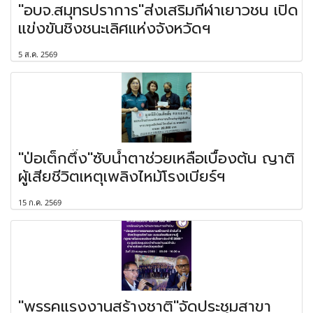
"อบจ.สมุทรปราการ"ส่งเสริมกีฬาเยาวชน เปิด
แข่งขันชิงชนะเลิศแห่งจังหวัดฯ
5 ส.ค. 2569
"ป่อเต็กตึ๊ง"ซับน้ำตาช่วยเหลือเบื้องต้น ญาติ
ผู้เสียชีวิตเหตุเพลิงไหม้โรงเบียร์ฯ
15 ก.ค. 2569
"พรรคแรงงานสร้างชาติ"จัดประชุมสาขา