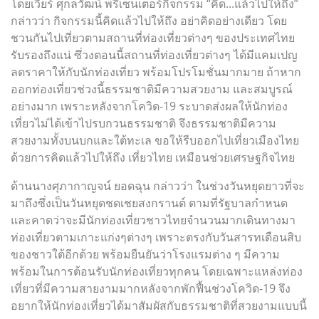
โดยเวียร์ ศุกลวัฒน์ พรีเซ็นเตอร์กิจกรรม “คิด...แล้วไปให้ถึง”
กล่าวว่า กิจกรรมนี้คิดแล้วไปให้ถึง อย่าคิดอย่างเดียว โดย
ชวนกันไปเที่ยวตามสถานที่ท่องเที่ยวต่างๆ ของประเทศไทย
รับรองถึงแน่ ซึ่วงตอนนี้สถานที่ท่องเที่ยวต่างๆ ได้มีแคมเปญ
ลดราคาให้กับนักท่องเที่ยว พร้อมโปรโมชั่นมากมาย ถ้าหาก
ออกท่องเที่ยวช่วงนี้ธรรมชาติมีความสวยงาม และสมบูรณ์
อย่างมาก เพราะหลังจากโควิด-19 ระบาดส่งผลให้นักท่อง
เที่ยวไม่ได้เข้าไปรบกวนธรรมชาติ จึงธรรมชาติมีความ
สวยงามทั้งบนบกและใต้ทะเล ขอให้รีบออกไปเที่ยวเมืองไทย
ด้วยการคิดแล้วไปให้ถึง เที่ยวไทย เหมือนช่วยเศรษฐกิจไทย
ด้านนางศุภากาญจน์ ยอดฉุน กล่าวว่า ในช่วงวันหยุดยาวที่จะ
มาถึงซึ่งเป็นวันหยุดชดเชยสงกรานต์ ตามที่รัฐบาลกำหนด
และคาดว่าจะมีนักท่องเที่ยวชาวไทยจำนวนมากเดินทางมา
ท่องเที่ยวตามเกาะแก่งๆต่างๆ เพราะตรงกับวันสารทเดือนสิบ
ของชาวใต้อีกด้วย พร้อมยืนยันว่าโรงแรมต่าง ๆ มีความ
พร้อมในการต้อนรับนักท่องเที่ยวทุกคน โดยเฉพาะแหล่งท่อง
เที่ยวที่มีความสายงามมากหลังจากพักฟื้นช่วงโควิด-19 จึง
อยากให้นักท่องเที่ยวได้มาสัมผัสกับธรรมชาติที่สวยงามแบบนี้