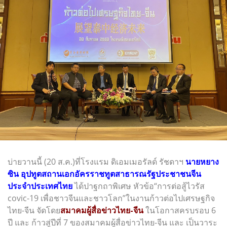
บ่ายวานนี้ (20 ส.ค.)ที่โรงแรม ดิเอมเมอรัลด์ รัชดาฯ
นายหยาง
ซิน อุปทูตสถานเอกอัครราชทูตสาธารณรัฐประชาชนจีน
ประจำประเทศไทย
ได้ปาฐกถาพิเศษ หัวข้อ“การต่อสู้ไวรัส
covic-19 เพื่อชาวจีนและชาวโลก”ในงานก้าวต่อไปเศรษฐกิจ
ไทย-จีน จัดโดย
สมาคมผู้สื่อข่าวไทย-จีน
ในโอกาสครบรอบ 6
ปี และ ก้าวสู่ปีที่ 7 ของสมาคมผู้สื่อข่าวไทย-จีน และ เป็นวาระ