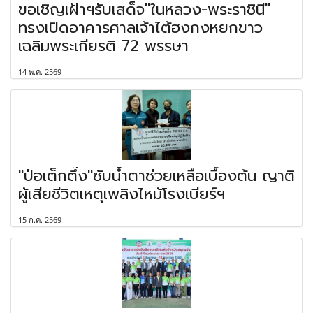
ขอเชิญเฝ้าฯรับเสด็จ"ในหลวง-พระราชินี"
ทรงเปิดอาคารศาลเจ้าไต้ฮงกงหยกขาว
เฉลิมพระเกียรติ 72 พรรษา
14 พ.ค. 2569
"ป่อเต็กตึ๊ง"ซับน้ำตาช่วยเหลือเบื้องต้น ญาติ
ผู้เสียชีวิตเหตุเพลิงไหม้โรงเบียร์ฯ
15 ก.ค. 2569