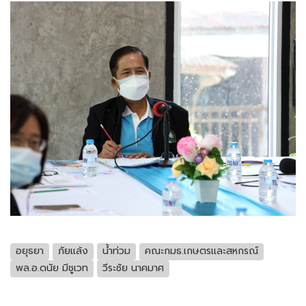
อยุธยา
ภัยแล้ง
น้ำท่วม
คณะกมธ.เกษตรและสหกรณ์
พล.อ.ดนัย มีชูเวท
วีระชัย นาคมาศ