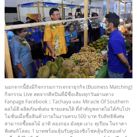
นอกจากนี้ยังมีกิจกรรมการเจรจาธุรกิจ (Business Matching)
กิจกรรม Live สดจากศิลปินที่มีชื่อเสียงทุกวันผ่านทาง
Fanpage Facebook :: Tachaya และ Miracle Of Southern
ผลไม้ดี ผลิตภัณฑ์เด่น ชายแดนใต้ ที่สำคัญพลาดไม่ได้กับโปร
โมชั่นเมื่อซื้อสินค้าภายในงานครบ 500 บาท รับสิทธิพิเศษ
สามารถซื้อผลไม้ อาทิ ลองกอง มังคุด เงาะ ทุเรียน ในราคา
พิเศษกิโลละ 1 บาทพร้อมลุ้นรับคูปองชิงโชคลุ้นรับทองคำ/