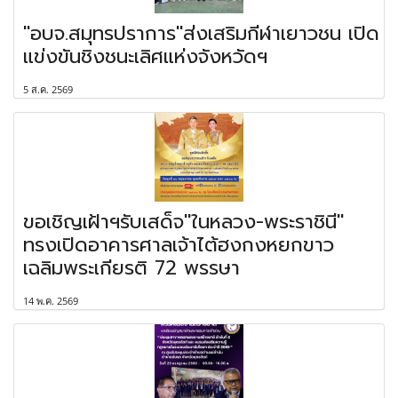
"อบจ.สมุทรปราการ"ส่งเสริมกีฬาเยาวชน เปิด
แข่งขันชิงชนะเลิศแห่งจังหวัดฯ
5 ส.ค. 2569
ขอเชิญเฝ้าฯรับเสด็จ"ในหลวง-พระราชินี"
ทรงเปิดอาคารศาลเจ้าไต้ฮงกงหยกขาว
เฉลิมพระเกียรติ 72 พรรษา
14 พ.ค. 2569